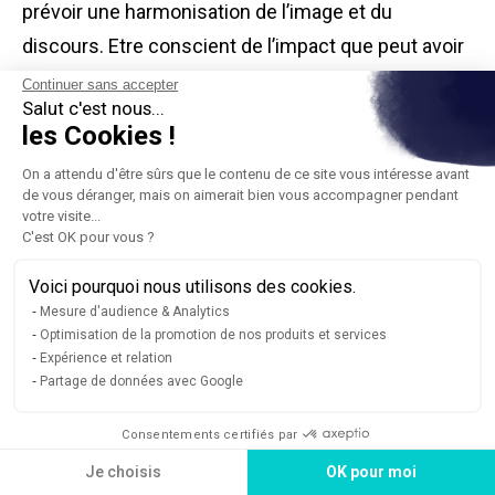
prévoir une harmonisation de l’image et du
discours. Etre conscient de l’impact que peut avoir
cette évolution de la marque est primordial car la
Continuer sans accepter
Salut c'est nous...
refonte du site aura un effet révélateur des
les Cookies !
divergences si ce travail n’est pas fait au préalable.
On a attendu d'être sûrs que le contenu de ce site vous intéresse avant
Il faut donc préparer les choses en amont pour que
de vous déranger, mais on aimerait bien vous accompagner pendant
le planning de la refonte n’en pâtisse pas.
votre visite...
C'est OK pour vous ?
L’image de marque de votre société dépend de
plus de parties que les contributeurs au projet du
Voici pourquoi nous utilisons des cookies.
Mesure d'audience & Analytics
site internet. On peut citer le comité exécutif par
Optimisation de la promotion de nos produits et services
exemple, qui participe rarement au niveau
Expérience et relation
Partage de données avec Google
opérationnel du site, mais qui sera déterminant
dans les choix stratégiques au niveau de l’image de
Consentements certifiés par
marque.
Je choisis
OK pour moi
On ne propose pas un nouveau logo ou une