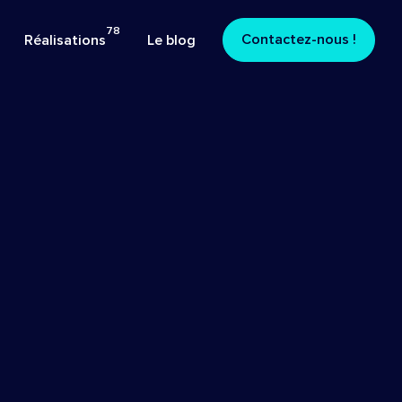
78
:
78 réalisations au total
Contactez-nous !
Réalisations
Le blog