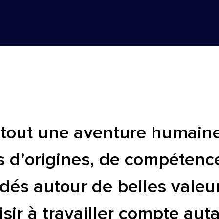
 tout une aventure humaine
s d’origines, de compétenc
oudés autour de belles val
sir à travailler compte autan