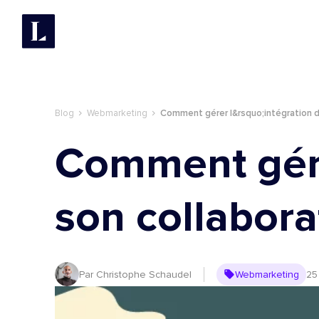
blog
Webmarketing
Comment gérer l&rsquo;intégration de
Comment gére
son collaborat
Par Christophe Schaudel
Webmarketing
25