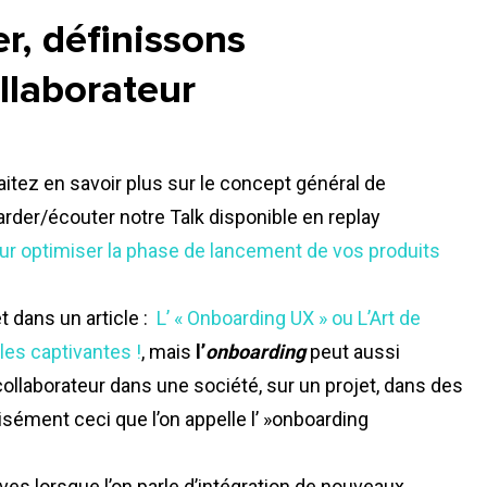
, définissons
llaborateur
itez en savoir plus sur le concept général de
egarder/écouter notre
Talk
disponible en replay
r optimiser la phase de lancement de vos produits
 dans un article :
L’ «
Onboarding
UX
» ou L’Art de
les captivantes !
, mais
l’
onboarding
peut aussi
collaborateur dans une société, sur un projet, dans des
sément ceci que l’on appelle l’ »
onboarding
ves lorsque l’on parle d’intégration de nouveaux