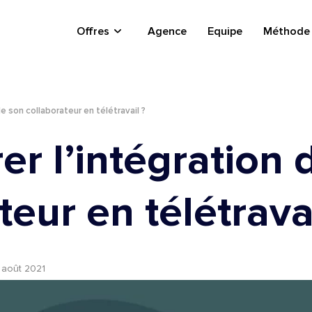
Offres
Agence
Equipe
Méthode
 son collaborateur en télétravail ?
r l’intégration 
eur en télétravai
 août 2021