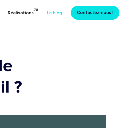
78
:
78 réalisations au total
Contactez-nous !
Réalisations
Le blog
de
l ?