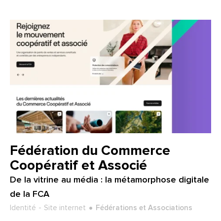
Client :
Fédération du Commerce
Coopératif et Associé
De la vitrine au média : la métamorphose digitale
de la FCA
Type de projet :
Secteur :
Identité
Site internet
Fédérations et Associations