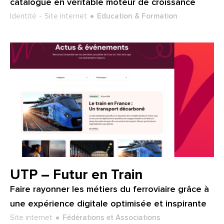
catalogue en véritable moteur de croissance
Type de projet :
Secteur :
Identité
Site internet
Education & Formation
Client :
UTP – Futur en Train
Faire rayonner les métiers du ferroviaire grâce à
une expérience digitale optimisée et inspirante
Type de projet :
Secteur :
Site internet
Fédérations et Associations