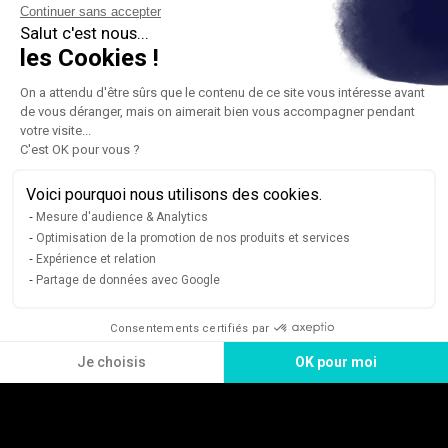
Continuer sans accepter
Salut c'est nous...
les Cookies !
On a attendu d'être sûrs que le contenu de ce site vous intéresse avant
de vous déranger, mais on aimerait bien vous accompagner pendant
votre visite...
C'est OK pour vous ?
Voici pourquoi nous utilisons des cookies.
Mesure d'audience & Analytics
Optimisation de la promotion de nos produits et services
Expérience et relation
Partage de données avec Google
Consentements certifiés par
Je choisis
OK pour moi
Axeptio consent
Plateforme de Gestion du Consentement : Personnalisez vos Option
Notre plateforme vous permet d'adapter et de gérer vos paramètres de