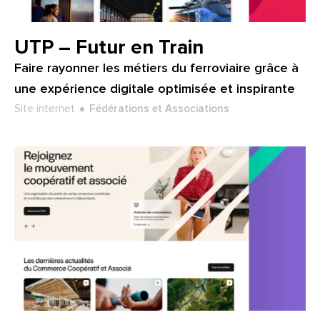
Client :
UTP – Futur en Train
Faire rayonner les métiers du ferroviaire grâce à
une expérience digitale optimisée et inspirante
Type de projet :
Secteur :
Site internet
Fédérations et Associations