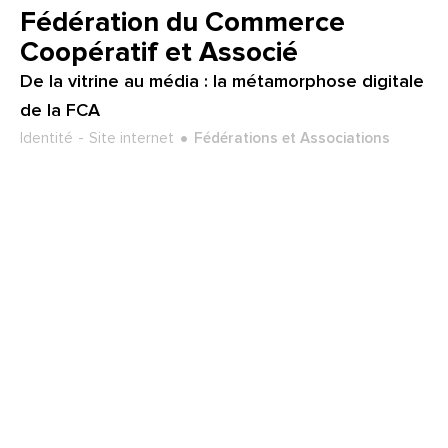
Client :
Fédération du Commerce
Coopératif et Associé
De la vitrine au média : la métamorphose digitale
de la FCA
Type de projet :
Secteur :
Identité
Site internet
Fédérations et Associations