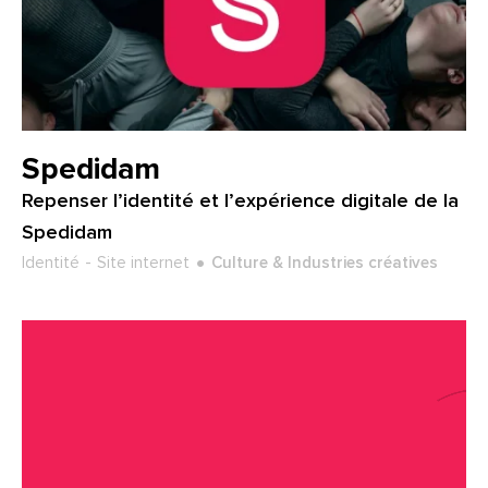
Client :
Spedidam
Repenser l’identité et l’expérience digitale de la
Spedidam
Type de projet :
Secteur :
Identité
Site internet
Culture & Industries créatives