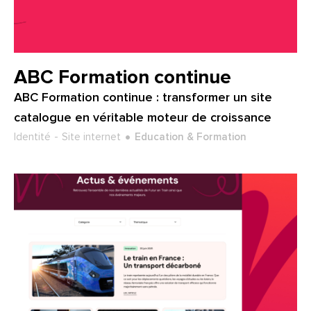
Client :
ABC Formation continue
ABC Formation continue : transformer un site
catalogue en véritable moteur de croissance
Type de projet :
Secteur :
Identité
Site internet
Education & Formation