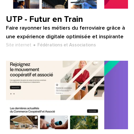
Client :
UTP - Futur en Train
Faire rayonner les métiers du ferroviaire grâce à
une expérience digitale optimisée et inspirante
Type de projet :
Secteur :
Site internet
Fédérations et Associations