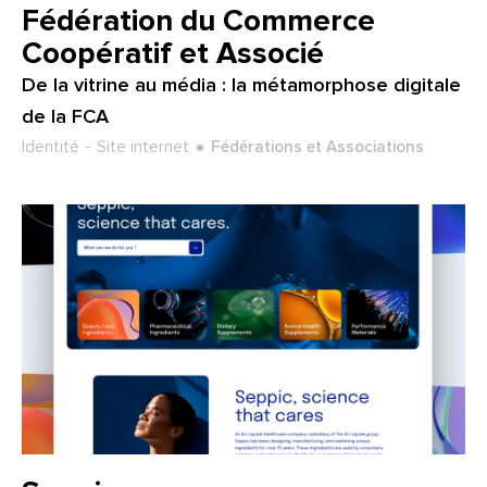
Client :
Fédération du Commerce
Coopératif et Associé
De la vitrine au média : la métamorphose digitale
de la FCA
Type de projet :
Secteur :
Identité
Site internet
Fédérations et Associations