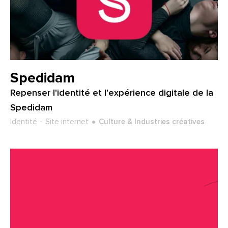
Client :
Spedidam
Repenser l'identité et l'expérience digitale de la
Spedidam
Type de projet :
Secteur :
Identité
Site internet
Culture & Industries créatives