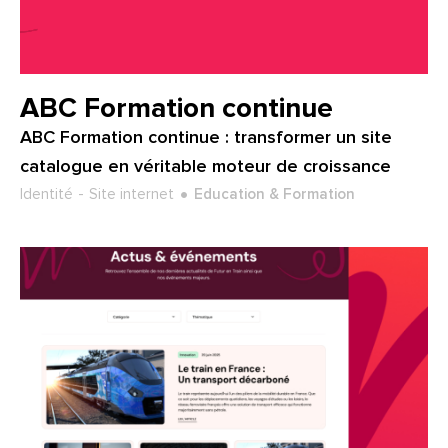
Client :
ABC Formation continue
ABC Formation continue : transformer un site
catalogue en véritable moteur de croissance
Type de projet :
Secteur :
Identité
Site internet
Education & Formation