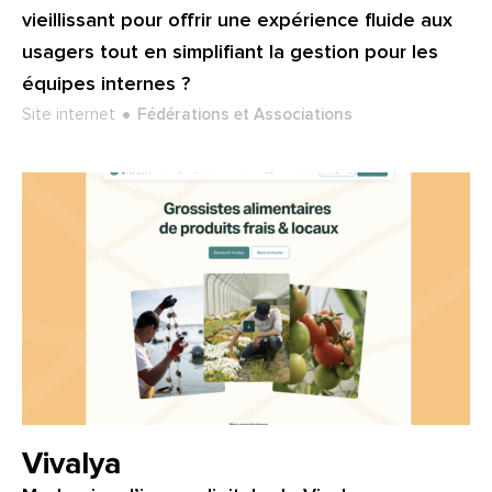
vieillissant pour offrir une expérience fluide aux
usagers tout en simplifiant la gestion pour les
équipes internes ?
Type de projet :
Secteur :
Site internet
Fédérations et Associations
Client :
Vivalya