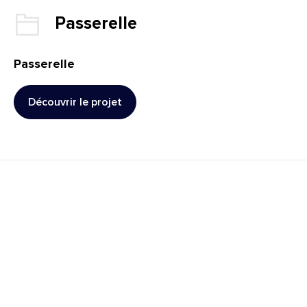
Client :
Passerelle
Passerelle
Découvrir le projet
: Passerelle