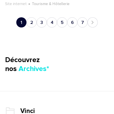
Type de projet :
Secteur :
Site internet
Tourisme & Hôtellerie
1
2
3
4
5
6
7
Découvrez
nos
Archives
Client :
Vinci