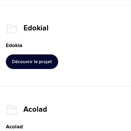
Client :
Edokial
Edokia
Découvrir le projet
: Edokia
Client :
Acolad
Acolad