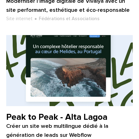
Moderniser l’image digitale de Vivalya avec un
site performant, esthétique et éco-responsable
Type de projet :
Secteur :
Site internet
Fédérations et Associations
Client :
Peak to Peak - Alta Lagoa
Créer un site web multilingue dédié à la
génération de leads sur Webflow