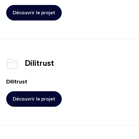
Découvrir le projet
: Acolad
Client :
Dilitrust
Dilitrust
Découvrir le projet
: Dilitrust