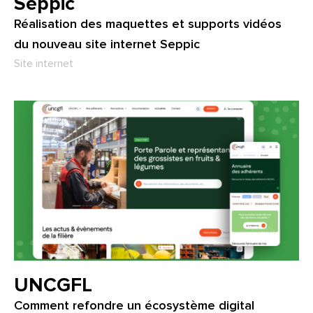
Client :
Seppic
Réalisation des maquettes et supports vidéos
du nouveau site internet Seppic
Type de projet :
Site internet
Client :
UNCGFL
Comment refondre un écosystème digital